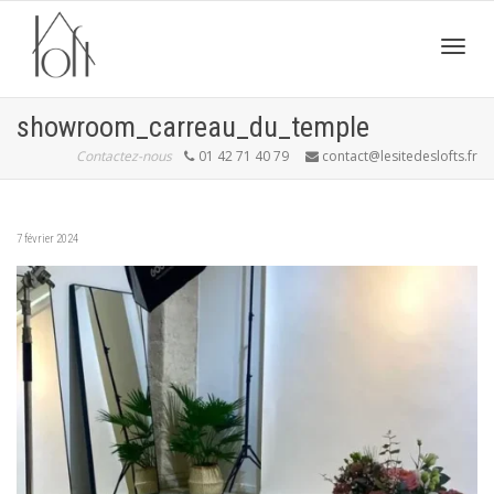
Active
showroom_carreau_du_temple
Contactez-nous
01 42 71 40 79
contact@lesitedeslofts.fr
navig
7 février 2024