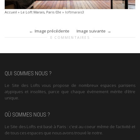
Accueil
»
Le Loft Marais, Paris 03e
»
loftmarais3
Image précédente
Image suivante
0 COMMENTAIRES
QUI SOMMES NOUS ?
Le Site des Lofts vous propose de nombreux espaces parisiens
atypiques et insolites, parce que chaque événement mérite d’être
unique.
OÙ SOMMES NOUS ?
Le Site des Lofts est basé à Paris : c’est au coeur même de l’activité et
de tous ces espaces que nous avons trouvé le notre.