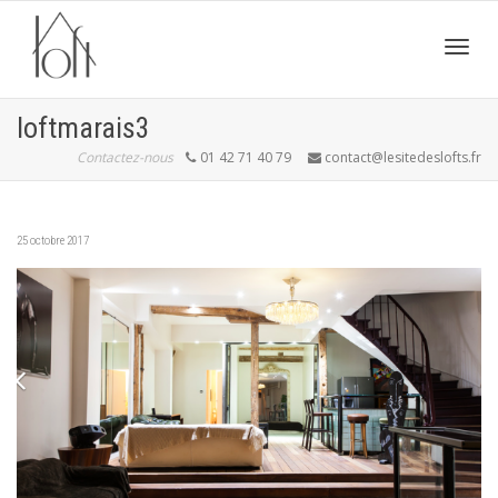
Active
loftmarais3
Contactez-nous
01 42 71 40 79
contact@lesitedeslofts.fr
navig
25 octobre 2017