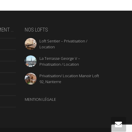
MENT …
NOS LOFTS
Loft Sentier – Privatisation /
Location
La Terrasse George V –
Privatisation / Location
Privatisation/ Location Manoir Loft
92, Nanterre
MENTION LÉGALE