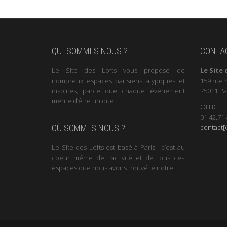
QUI SOMMES NOUS ?
CONTA
Le Site des Lofts vous propose de
Le Site 
nombreux espaces parisiens atypiques et
159 rue 
insolites, parce que chaque événement
75011 Pa
mérite d’être unique.
OFFICE
01.42.71.
contact[@
OÙ SOMMES NOUS ?
Le Site des Lofts est basé à Paris : c’est au
coeur même de l’activité et de tous ces
espaces que nous avons trouvé le notre.