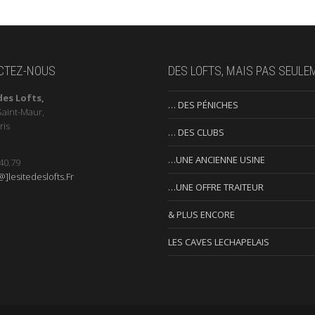
CTEZ-NOUS
DES LOFTS, MAIS PAS SEULE
des Lofts,
… DES PÉNICHES
Saint-Maur,
ris
… DES CLUBS
…UNE ANCIENNE USINE
40.79
]lesitedeslofts.Fr
…UNE OFFRE TRAITEUR
& PLUS ENCORE
LES CAVES LECHAPELAIS