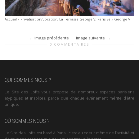
Accueil
»
Privatisation/Location, La Terrasse George V, Paris 8e
»
George V
Image précédente
Image suivante
0 COMMENTAIRES
QUI SOMMES NOUS ?
Le Site des Lofts vous propose de nombreux espaces parisiens
atypiques et insolites, parce que chaque événement mérite d’être
unique.
OÙ SOMMES NOUS ?
Le Site des Lofts est basé à Paris : c’est au coeur même de l’activité et
de tous ces espaces que nous avons trouvé le notre.