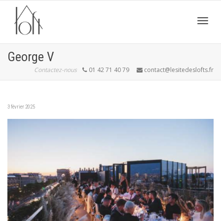
Active
George V
Contactez-nous
01 42 71 40 79
contact@lesitedeslofts.fr
navig
3 février 2025