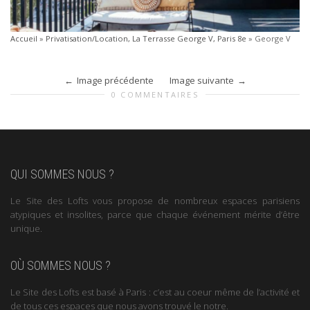
Accueil
»
Privatisation/Location, La Terrasse George V, Paris 8e
»
George V
Image précédente
Image suivante
0 COMMENTAIRES
QUI SOMMES NOUS ?
Le Site des Lofts vous propose de nombreux espaces parisiens
atypiques et insolites, parce que chaque événement mérite d’être
unique.
OÙ SOMMES NOUS ?
Le Site des Lofts est basé à Paris : c’est au coeur même de l’activité et
de tous ces espaces que nous avons trouvé le notre.