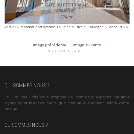
Accueil
»
Privatisation/Location, La Seine Musicale, Boulogne Billancourt
»
51
Image précédente
Image suivante
0 COMMENTAIRES
QUI SOMMES NOUS ?
Le Site des Lofts vous propose de nombreux espaces parisiens
atypiques et insolites, parce que chaque événement mérite d’être
unique.
OÙ SOMMES NOUS ?