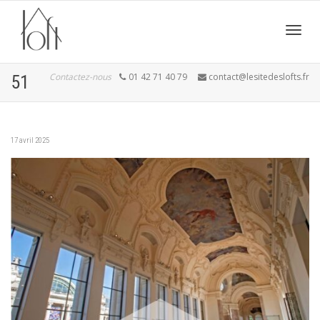
Active
Contactez-nous
01 42 71 40 79
contact@lesitedeslofts.fr
51
navig
17 avril 2025