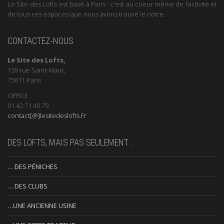
Le Site des Lofts est basé à Paris : c’est au coeur même de l’activité et
de tous ces espaces que nous avons trouvé le notre.
CONTACTEZ-NOUS
Le Site des Lofts,
159 rue Saint-Maur,
75011 Paris
OFFICE
01.42.71.40.79
contact[@]lesitedeslofts.Fr
DES LOFTS, MAIS PAS SEULEMENT …
… DES PÉNICHES
… DES CLUBS
…UNE ANCIENNE USINE