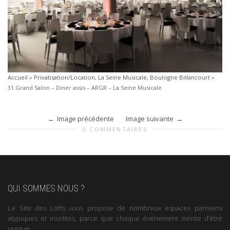
Accueil
»
Privatisation/Location, La Seine Musicale, Boulogne Billancourt
»
31.Grand Salon – Diner assis – ARGR – La Seine Musicale
Image précédente
Image suivante
0 COMMENTAIRES
QUI SOMMES NOUS ?
Le Site des Lofts vous propose de nombreux espaces parisiens
atypiques et insolites, parce que chaque événement mérite d’être
unique.