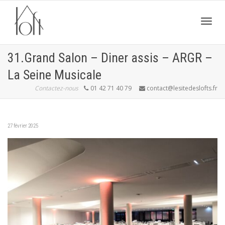
Active
31.Grand Salon – Diner assis – ARGR –
La Seine Musicale
navig
Contactez-nous
01 42 71 40 79
contact@lesitedeslofts.fr
27 février 2025