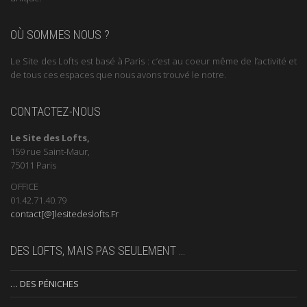
OÙ SOMMES NOUS ?
Le Site des Lofts est basé à Paris : c’est au coeur même de l’activité et
de tous ces espaces que nous avons trouvé le notre.
CONTACTEZ-NOUS
Le Site des Lofts,
159 rue Saint-Maur,
75011 Paris
OFFICE
01.42.71.40.79
contact[@]lesitedeslofts.Fr
DES LOFTS, MAIS PAS SEULEMENT …
… DES PÉNICHES