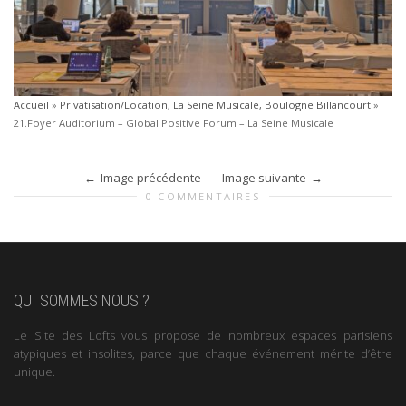
Accueil
»
Privatisation/Location, La Seine Musicale, Boulogne Billancourt
»
21.Foyer Auditorium – Global Positive Forum – La Seine Musicale
Image précédente
Image suivante
0 COMMENTAIRES
QUI SOMMES NOUS ?
Le Site des Lofts vous propose de nombreux espaces parisiens
atypiques et insolites, parce que chaque événement mérite d’être
unique.