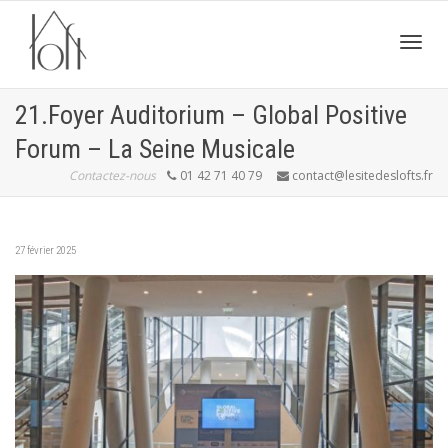
Active
21.Foyer Auditorium – Global Positive
Forum – La Seine Musicale
navig
Contactez-nous
01 42 71 40 79
contact@lesitedeslofts.fr
27 février 2025