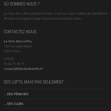
OÙ SOMMES NOUS ?
Le Site des Lofts est basé à Paris : c’est au coeur même de l’activité et
de tous ces espaces que nous avons trouvé le notre.
CONTACTEZ-NOUS
Le Site des Lofts,
159 rue Saint-Maur,
75011 Paris
OFFICE
01.42.71.40.79
contact[@]lesitedeslofts.Fr
DES LOFTS, MAIS PAS SEULEMENT …
… DES PÉNICHES
… DES CLUBS