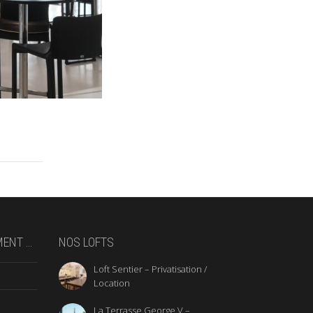
MENT …
NOS LOFTS
Loft Sentier – Privatisation /
Location
La Terrasse George V –