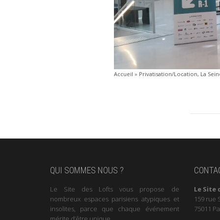
Accueil
»
Privatisation/Location, La Sei
QUI SOMMES NOUS ?
CONTA
Le Site des Lofts vous propose de
Le Site 
nombreux espaces parisiens atypiques et
159 rue 
insolites, parce que chaque événement
75011 Pa
mérite d’être unique.