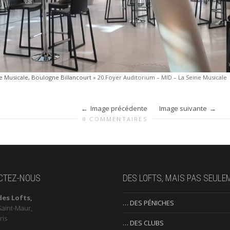
ne Musicale, Boulogne Billancourt
»
20.Foyer Auditorium – MID – La Seine Musicale
Image précédente
Image suivante
0 COMMENTAIRES
CTEZ-NOUS
DES LOFTS, MAIS PAS SEULE
des Lofts,
… DES PÉNICHES
Saint-Maur,
ris
… DES CLUBS