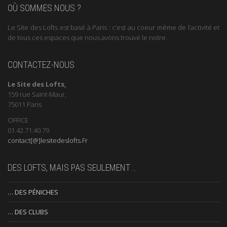
OÙ SOMMES NOUS ?
Le Site des Lofts est basé à Paris : c’est au coeur même de l’activité et
de tous ces espaces que nous avons trouvé le notre.
CONTACTEZ-NOUS
Le Site des Lofts,
159 rue Saint-Maur,
75011 Paris
OFFICE
01.42.71.40.79
contact[@]lesitedeslofts.Fr
DES LOFTS, MAIS PAS SEULEMENT …
… DES PÉNICHES
… DES CLUBS