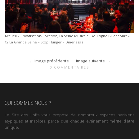
Accueil
»
Privatisation/Location, La Seine Musicale, Boulogne Billancourt
»
12.La Grande Seine – Stop Hunger – Diner assis
Image précédente
Image suivante
0 COMMENTAIRES
QUI SOMMES NOUS ?
Le Site des Lofts vous propose de nombreux espaces parisiens
atypiques et insolites, parce que chaque événement mérite d’être
unique.