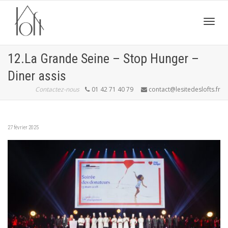
Active
12.La Grande Seine – Stop Hunger –
Diner assis
navig
Contactez-nous
01 42 71 40 79
contact@lesitedeslofts.fr
27 février 2025