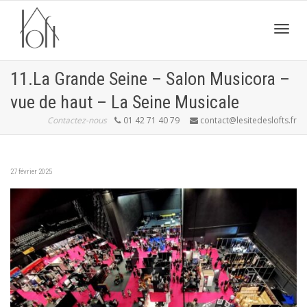
Active
11.La Grande Seine – Salon Musicora –
vue de haut – La Seine Musicale
navig
Contactez-nous
01 42 71 40 79
contact@lesitedeslofts.fr
27 février 2025