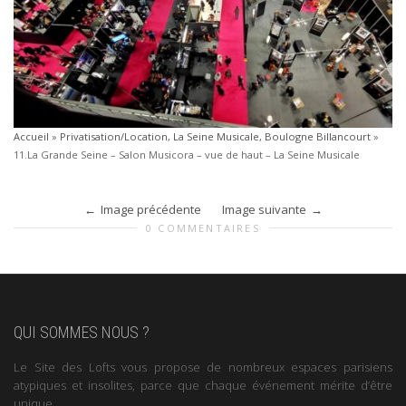
Accueil
»
Privatisation/Location, La Seine Musicale, Boulogne Billancourt
»
11.La Grande Seine – Salon Musicora – vue de haut – La Seine Musicale
Image précédente
Image suivante
0 COMMENTAIRES
QUI SOMMES NOUS ?
Le Site des Lofts vous propose de nombreux espaces parisiens
atypiques et insolites, parce que chaque événement mérite d’être
unique.