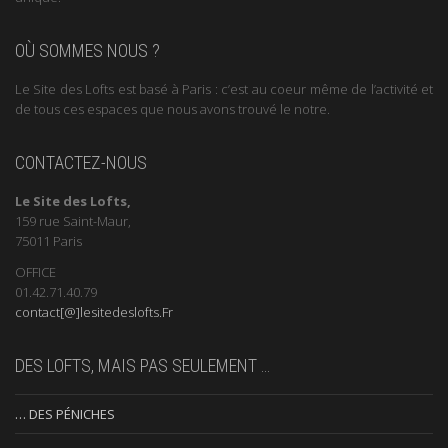
OÙ SOMMES NOUS ?
Le Site des Lofts est basé à Paris : c’est au coeur même de l’activité et
de tous ces espaces que nous avons trouvé le notre.
CONTACTEZ-NOUS
Le Site des Lofts,
159 rue Saint-Maur,
75011 Paris
OFFICE
01.42.71.40.79
contact[@]lesitedeslofts.Fr
DES LOFTS, MAIS PAS SEULEMENT …
… DES PÉNICHES