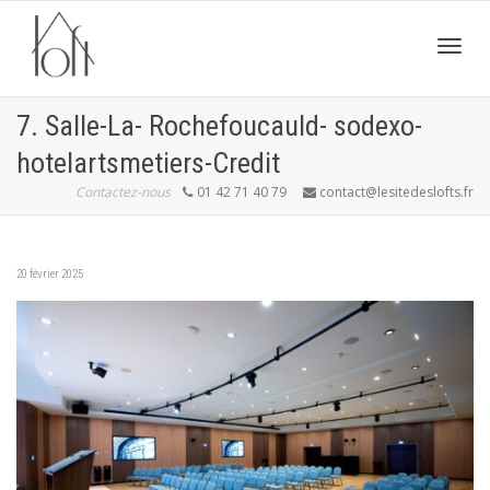
Active
7. Salle-La- Rochefoucauld- sodexo-
hotelartsmetiers-Credit
navig
Contactez-nous
01 42 71 40 79
contact@lesitedeslofts.fr
20 février 2025