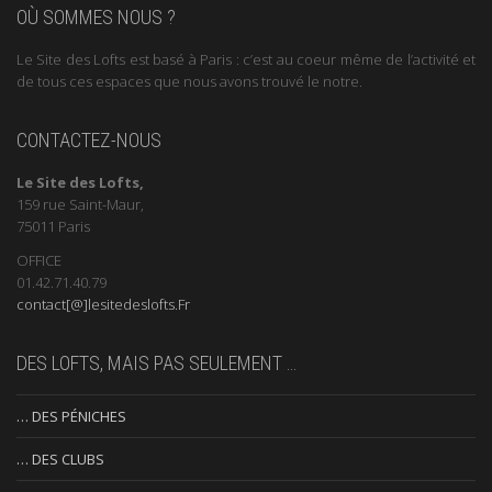
OÙ SOMMES NOUS ?
Le Site des Lofts est basé à Paris : c’est au coeur même de l’activité et
de tous ces espaces que nous avons trouvé le notre.
CONTACTEZ-NOUS
Le Site des Lofts,
159 rue Saint-Maur,
75011 Paris
OFFICE
01.42.71.40.79
contact[@]lesitedeslofts.Fr
DES LOFTS, MAIS PAS SEULEMENT …
… DES PÉNICHES
… DES CLUBS