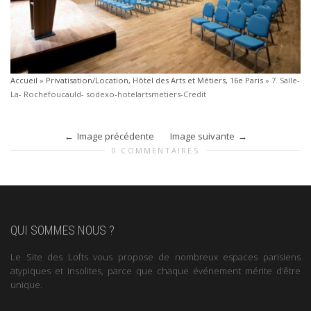
Accueil
»
Privatisation/Location, Hôtel des Arts et Métiers, 16e Paris
»
7. Salle-
La- Rochefoucauld- sodexo-hotelartsmetiers-Credit
Image précédente
Image suivante
0 COMMENTAIRES
QUI SOMMES NOUS ?
Le Site des Lofts vous propose de nombreux espaces parisiens
atypiques et insolites, parce que chaque événement mérite d’être
unique.