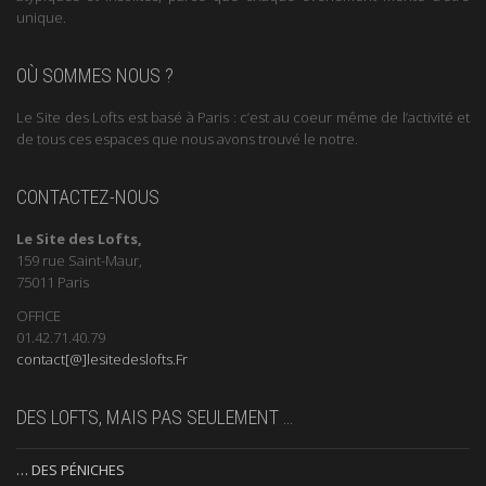
unique.
OÙ SOMMES NOUS ?
Le Site des Lofts est basé à Paris : c’est au coeur même de l’activité et
de tous ces espaces que nous avons trouvé le notre.
CONTACTEZ-NOUS
Le Site des Lofts,
159 rue Saint-Maur,
75011 Paris
OFFICE
01.42.71.40.79
contact[@]lesitedeslofts.Fr
DES LOFTS, MAIS PAS SEULEMENT …
… DES PÉNICHES