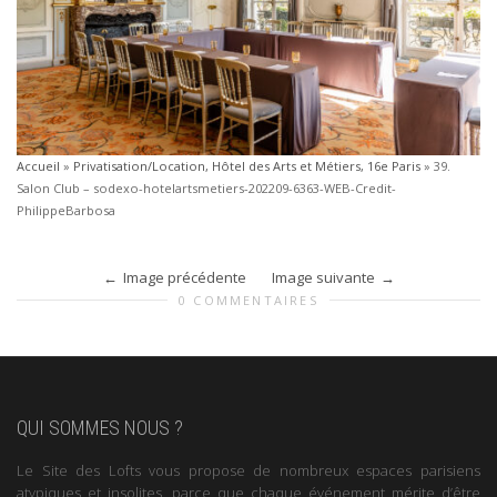
Accueil
»
Privatisation/Location, Hôtel des Arts et Métiers, 16e Paris
»
39.
Salon Club – sodexo-hotelartsmetiers-202209-6363-WEB-Credit-
PhilippeBarbosa
Image précédente
Image suivante
0 COMMENTAIRES
QUI SOMMES NOUS ?
Le Site des Lofts vous propose de nombreux espaces parisiens
atypiques et insolites, parce que chaque événement mérite d’être