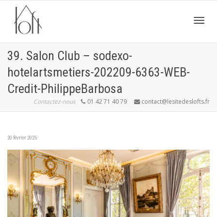
Active
39. Salon Club – sodexo-
hotelartsmetiers-202209-6363-WEB-
navig
Credit-PhilippeBarbosa
Contactez-nous
01 42 71 40 79
contact@lesitedeslofts.fr
20 février 2025