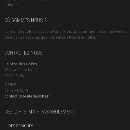
unique.
OÙ SOMMES NOUS ?
Le Site des Lofts est basé à Paris : c’est au coeur même de l’activité et
de tous ces espaces que nous avons trouvé le notre.
CONTACTEZ-NOUS
Le Site des Lofts,
159 rue Saint-Maur,
75011 Paris
OFFICE
01.42.71.40.79
contact[@]lesitedeslofts.Fr
DES LOFTS, MAIS PAS SEULEMENT …
… DES PÉNICHES