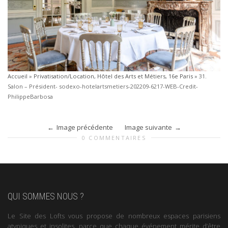
Accueil
»
Privatisation/Location, Hôtel des Arts et Métiers, 16e Paris
»
31.
Salon – Président- sodexo-hotelartsmetiers-202209-6217-WEB-Credit-
PhilippeBarbosa
Image précédente
Image suivante
0 COMMENTAIRES
QUI SOMMES NOUS ?
Le Site des Lofts vous propose de nombreux espaces parisiens
atypiques et insolites, parce que chaque événement mérite d’être