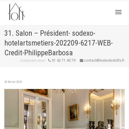
Active
31. Salon – Président- sodexo-
hotelartsmetiers-202209-6217-WEB-
navig
Credit-PhilippeBarbosa
Contactez-nous
01 42 71 40 79
contact@lesitedeslofts.fr
20 février 2025