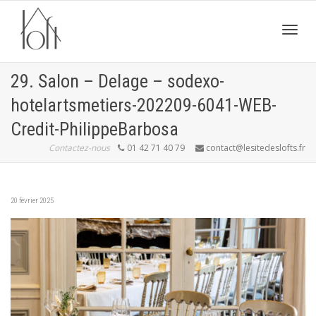
Active
29. Salon – Delage – sodexo-
hotelartsmetiers-202209-6041-WEB-
navig
Credit-PhilippeBarbosa
Contactez-nous
01 42 71 40 79
contact@lesitedeslofts.fr
20 février 2025