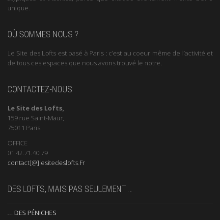
unique.
OÙ SOMMES NOUS ?
Le Site des Lofts est basé à Paris : c’est au coeur même de l’activité et
de tous ces espaces que nous avons trouvé le notre.
CONTACTEZ-NOUS
Le Site des Lofts,
159 rue Saint-Maur,
75011 Paris
OFFICE
01.42.71.40.79
contact[@]lesitedeslofts.Fr
DES LOFTS, MAIS PAS SEULEMENT …
… DES PÉNICHES