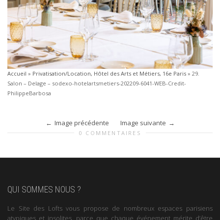
Accueil
»
Privatisation/Location, Hôtel des Arts et Métiers, 16e Paris
»
29.
Salon – Delage – sodexo-hotelartsmetiers-202209-6041-WEB-Credit-
PhilippeBarbosa
Image précédente
Image suivante
0 COMMENTAIRES
QUI SOMMES NOUS ?
Le Site des Lofts vous propose de nombreux espaces parisiens
atypiques et insolites, parce que chaque événement mérite d’être