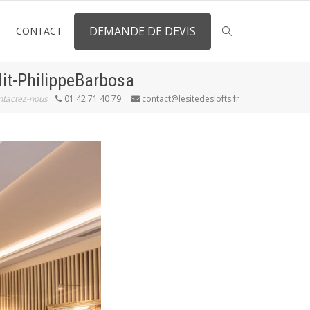
DEMANDE DE DEVIS
CONTACT
it-PhilippeBarbosa
ntactez-nous
01 42 71 40 79
contact@lesitedeslofts.fr