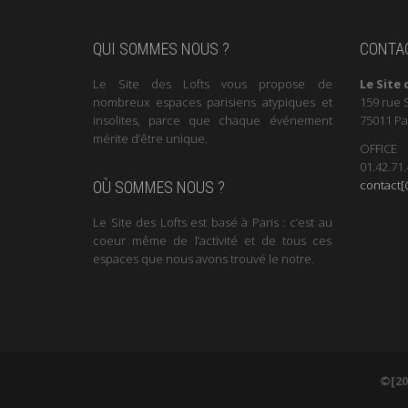
QUI SOMMES NOUS ?
CONTA
Le Site des Lofts vous propose de
Le Site 
nombreux espaces parisiens atypiques et
159 rue 
insolites, parce que chaque événement
75011 Pa
mérite d’être unique.
OFFICE
01.42.71.
contact[@
OÙ SOMMES NOUS ?
Le Site des Lofts est basé à Paris : c’est au
coeur même de l’activité et de tous ces
espaces que nous avons trouvé le notre.
©[20