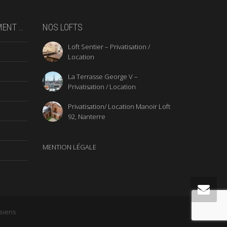
MENT …
NOS LOFTS
Loft Sentier – Privatisation /
Location
La Terrasse George V –
Privatisation / Location
Privatisation/ Location Manoir Loft
92, Nanterre
MENTION LÉGALE
isiens