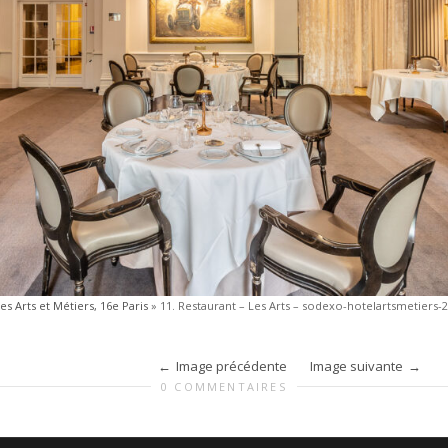
es Arts et Métiers, 16e Paris
»
11. Restaurant – Les Arts – sodexo-hotelartsmetiers
Image précédente
Image suivante
0 COMMENTAIRES