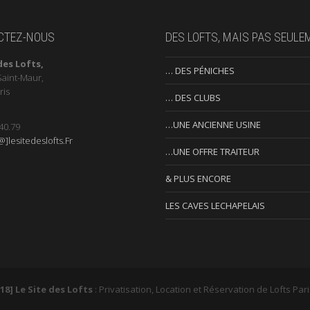
CTEZ-NOUS
DES LOFTS, MAIS PAS SEULE
des Lofts,
… DES PÉNICHES
Saint-Maur,
ris
… DES CLUBS
…UNE ANCIENNE USINE
40.79
]lesitedeslofts.Fr
…UNE OFFRE TRAITEUR
& PLUS ENCORE
LES CAVES LECHAPELAIS
18] Le Site des Lofts
: Privatisation, Location et Réservation de Lofts Par