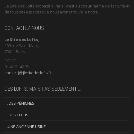
Le Site des Lofts est basé à Paris : c’est au coeur même de l’activité et
de tous ces espaces que nous avons trouvé le notre.
CONTACTEZ-NOUS
Le Site des Lofts,
159 rue Saint-Maur,
75011 Paris
OFFICE
01.42.71.40.79
contact[@]lesitedeslofts.Fr
DES LOFTS, MAIS PAS SEULEMENT …
… DES PÉNICHES
… DES CLUBS
…UNE ANCIENNE USINE