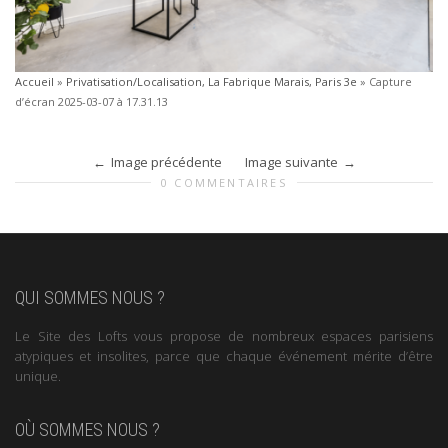
Accueil
»
Privatisation/Localisation, La Fabrique Marais, Paris 3e
»
Capture
d’écran 2025-03-07 à 17.31.13
Image précédente
Image suivante
0 COMMENTAIRES
QUI SOMMES NOUS ?
Le Site des Lofts vous propose de nombreux espaces parisiens
atypiques et insolites, parce que chaque événement mérite d’être
unique.
OÙ SOMMES NOUS ?