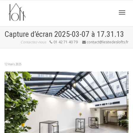
Active
Capture d’écran 2025-03-07 à 17.31.13
Contactez-nous
01 42 71 40 79
contact@lesitedeslofts.fr
navig
12 mars 2025