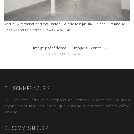
Accueil
»
Privatisation/Localisation, Galerie Joseph, 84 Rue des Turenne 3e
Paris
»
Capture d’écran 2025-03-14 à 10.45.38
Image précédente
Image suivante
0 COMMENTAIRES
QUI SOMMES NOUS ?
Le Site des Lofts vous propose de nombreux espaces parisiens
atypiques et insolites, parce que chaque événement mérite d’être
unique.
OÙ SOMMES NOUS ?