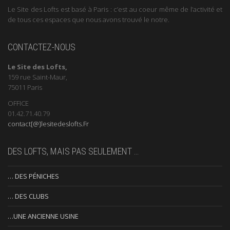
Le Site des Lofts est basé à Paris : c’est au coeur même de l’activité et
de tous ces espaces que nous avons trouvé le notre.
CONTACTEZ-NOUS
Le Site des Lofts,
159 rue Saint-Maur,
75011 Paris
OFFICE
01.42.71.40.79
contact[@]lesitedeslofts.Fr
DES LOFTS, MAIS PAS SEULEMENT …
… DES PÉNICHES
… DES CLUBS
…UNE ANCIENNE USINE