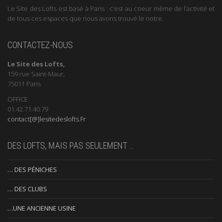
Le Site des Lofts est basé à Paris : c’est au coeur même de l’activité et
de tous ces espaces que nous avons trouvé le notre.
CONTACTEZ-NOUS
Le Site des Lofts,
159 rue Saint-Maur,
75011 Paris
OFFICE
01.42.71.40.79
contact[@]lesitedeslofts.Fr
DES LOFTS, MAIS PAS SEULEMENT …
… DES PÉNICHES
… DES CLUBS
…UNE ANCIENNE USINE