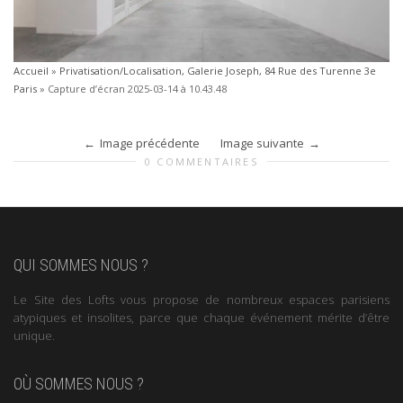
Accueil
»
Privatisation/Localisation, Galerie Joseph, 84 Rue des Turenne 3e
Paris
»
Capture d’écran 2025-03-14 à 10.43.48
Image précédente
Image suivante
0 COMMENTAIRES
QUI SOMMES NOUS ?
Le Site des Lofts vous propose de nombreux espaces parisiens
atypiques et insolites, parce que chaque événement mérite d’être
unique.
OÙ SOMMES NOUS ?