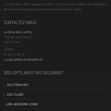
Le Site des Lofts est basé à Paris : c’est au coeur même de l’activité et
de tous ces espaces que nous avons trouvé le notre.
CONTACTEZ-NOUS
Le Site des Lofts,
159 rue Saint-Maur,
75011 Paris
OFFICE
01.42.71.40.79
contact[@]lesitedeslofts.Fr
DES LOFTS, MAIS PAS SEULEMENT …
… DES PÉNICHES
… DES CLUBS
…UNE ANCIENNE USINE