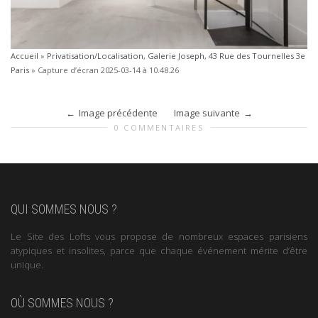
Accueil
»
Privatisation/Localisation, Galerie Joseph, 43 Rue des Tournelles 3e
Paris
»
Capture d’écran 2025-03-14 à 10.48.26
Image précédente
Image suivante
0 COMMENTAIRES
QUI SOMMES NOUS ?
Le Site des Lofts vous propose de nombreux espaces parisiens
atypiques et insolites, parce que chaque événement mérite d’être
unique.
OÙ SOMMES NOUS ?