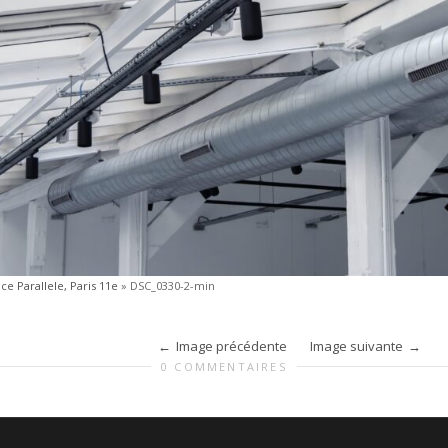
ce Parallele, Paris 11e
»
DSC_0330-2-min
Image précédente
Image suivante
0 COMMENTAIRES