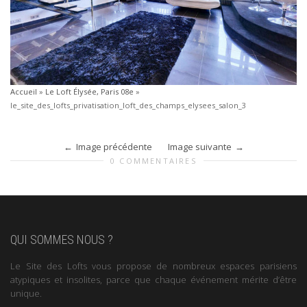
Accueil
»
Le Loft Élysée, Paris 08e
»
le_site_des_lofts_privatisation_loft_des_champs_elysees_salon_3
Image précédente
Image suivante
0 COMMENTAIRES
QUI SOMMES NOUS ?
Le Site des Lofts vous propose de nombreux espaces parisiens
atypiques et insolites, parce que chaque événement mérite d’être
unique.