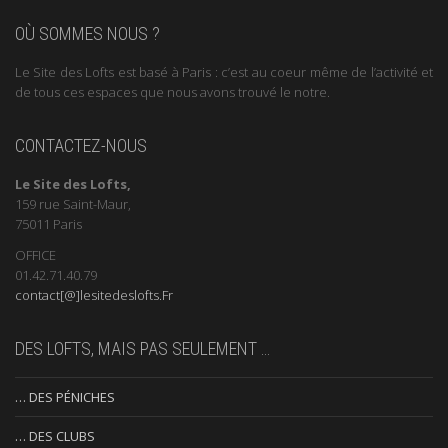
OÙ SOMMES NOUS ?
Le Site des Lofts est basé à Paris : c’est au coeur même de l’activité et
de tous ces espaces que nous avons trouvé le notre.
CONTACTEZ-NOUS
Le Site des Lofts,
159 rue Saint-Maur,
75011 Paris
OFFICE
01.42.71.40.79
contact[@]lesitedeslofts.Fr
DES LOFTS, MAIS PAS SEULEMENT …
… DES PÉNICHES
… DES CLUBS