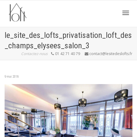
Active
le_site_des_lofts_privatisation_loft_des
_champs_elysees_salon_3
navig
Contactez-nous
01 42 71 40 79
contact@lesitedeslofts.fr
9 mai 2018