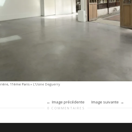
rrière, 11ème Paris
»
L’Usine Deguerry
Image précédente
Image suivante
0 COMMENTAIRES