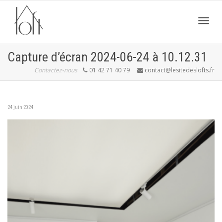
Active
Capture d’écran 2024-06-24 à 10.12.31
Contactez-nous
01 42 71 40 79
contact@lesitedeslofts.fr
navig
24 juin 2024