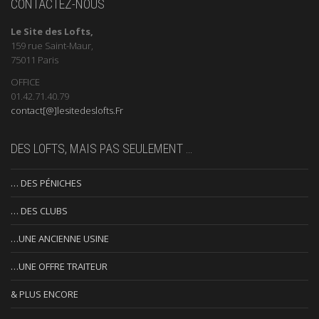
CONTACTEZ-NOUS
Le Site des Lofts,
159 rue Saint-Maur,
75011 Paris
OFFICE
01.42.71.40.79
contact[@]lesitedeslofts.Fr
DES LOFTS, MAIS PAS SEULEMENT …
… DES PÉNICHES
… DES CLUBS
…UNE ANCIENNE USINE
…UNE OFFRE TRAITEUR
& PLUS ENCORE