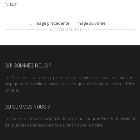
10.12.31
Image précédente
Image suivante
0 COMMENTAIRES
QUI SOMMES NOUS ?
Le Site des Lofts vous propose de nombreux espaces parisiens
atypiques et insolites, parce que chaque événement mérite d’être
unique.
OÙ SOMMES NOUS ?
Le Site des Lofts est basé à Paris : c’est au coeur même de l’activité et
de tous ces espaces que nous avons trouvé le notre.