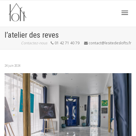
Active
l’atelier des reves
Contactez-nous
01 42 71 40 79
contact@lesitedeslofts.fr
navig
24 juin 2024