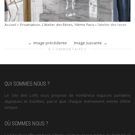
Accueil
»
Privatisation, L’Atelier des Rêves, 14ème Paris
»
l’atelier des reves
Image précédente
Image suivante
0 COMMENTAIRES
QUI SOMMES NOUS ?
Le Site des Lofts vous propose de nombreux espaces parisiens
atypiques et insolites, parce que chaque événement mérite d’être
unique.
OÙ SOMMES NOUS ?
Le Site des Lofts est basé à Paris : c’est au coeur même de l’activité et