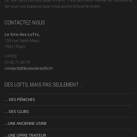
de tous ces espaces que nous avons trouvé le notre.
CONTACTEZ-NOUS
Le Site des Lofts,
159 rue Saint-Maur,
75011 Paris
OFFICE
01.42.71.40.79
contact[@]lesitedeslofts.Fr
DES LOFTS, MAIS PAS SEULEMENT …
… DES PÉNICHES
… DES CLUBS
…UNE ANCIENNE USINE
…UNE OFFRE TRAITEUR