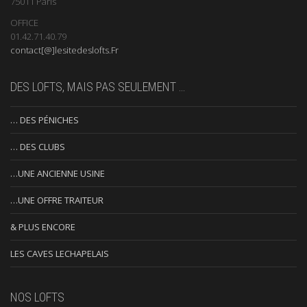
75011 Paris
OFFICE
01.42.71.40.79
contact[@]lesitedeslofts.Fr
DES LOFTS, MAIS PAS SEULEMENT …
… DES PÉNICHES
… DES CLUBS
…UNE ANCIENNE USINE
…UNE OFFRE TRAITEUR
& PLUS ENCORE
LES CAVES LECHAPELAIS
NOS LOFTS