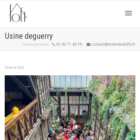
Active
Usine deguerry
Contactez-nous
01 42 71 40 79
contact@lesitedeslofts.fr
navig
25 février 2025