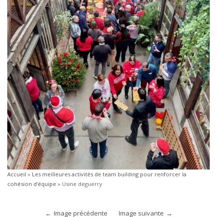
Accueil
»
Les meilleures activités de team building pour renforcer la
cohésion d’équipe
»
Usine deguerry
Image précédente
Image suivante