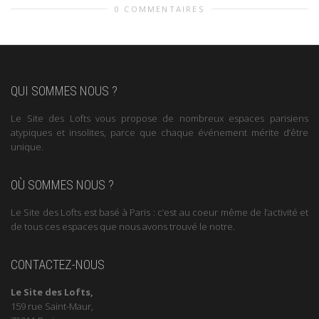
0 COMMENTAIRES
QUI SOMMES NOUS ?
Le Site des Lofts vous propose de nombreux espaces parisiens
atypiques et insolites, parce que chaque événement mérite d’être
unique.
OÙ SOMMES NOUS ?
Le Site des Lofts est basé à Paris : c’est au coeur même de l’activité et
de tous ces espaces que nous avons trouvé le notre.
CONTACTEZ-NOUS
Le Site des Lofts,
159 rue Saint-Maur,