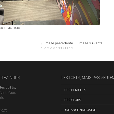
08e
»
IMG_5518
Image précédente
Image suivante
0 COMMENTAIRES
CTEZ-NOUS
DES LOFTS, MAIS PAS SEULE
des Lofts,
… DES PÉNICHES
Saint-Maur,
ris
… DES CLUBS
…UNE ANCIENNE USINE
40.79