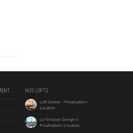
MENT …
NOS LOFTS
Loft Sentier – Privatisation /
Location
La Terrasse George V –
Privatisation / Location