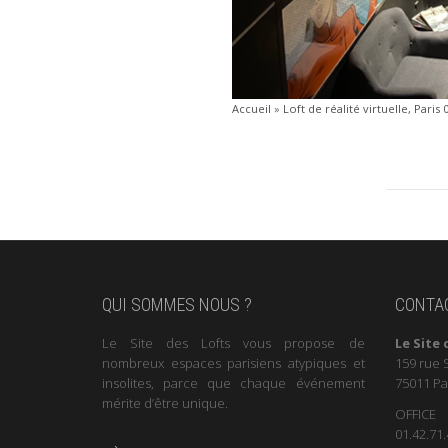
Accueil
»
Loft de réalité virtuelle, Paris 
QUI SOMMES NOUS ?
CONTA
Le Site des Lofts vous propose de
Le Site 
nombreux espaces parisiens atypiques et
159 rue 
insolites, parce que chaque événement
75011 Pa
mérite d’être unique.
OFFICE
01.42.71.