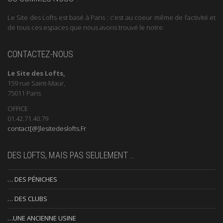
Le Site des Lofts est basé à Paris : c’est au coeur même de l’activité et
de tous ces espaces que nous avons trouvé le notre.
CONTACTEZ-NOUS
Le Site des Lofts,
159 rue Saint-Maur,
75011 Paris
OFFICE
01.42.71.40.79
contact[@]lesitedeslofts.Fr
DES LOFTS, MAIS PAS SEULEMENT …
… DES PÉNICHES
… DES CLUBS
…UNE ANCIENNE USINE