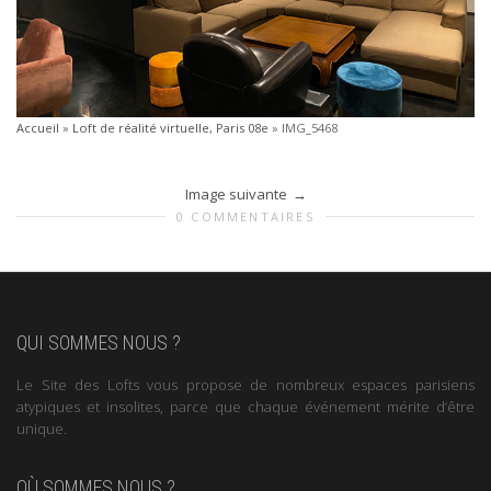
Accueil
»
Loft de réalité virtuelle, Paris 08e
»
IMG_5468
Image suivante
0 COMMENTAIRES
QUI SOMMES NOUS ?
Le Site des Lofts vous propose de nombreux espaces parisiens
atypiques et insolites, parce que chaque événement mérite d’être
unique.
OÙ SOMMES NOUS ?