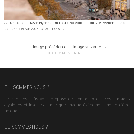
Accueil
»
La Terrasse Elysées : Un Lieu d’Exception pour Vos Événements
»
Capture d’écran 2025-03-05 à 16.38.40
Image précédente
Image suivante
0 COMMENTAIRES
QUI SOMMES NOUS ?
Le Site des Lofts vous propose de nombreux espaces parisiens
atypiques et insolites, parce que chaque événement mérite d’être
unique.
OÙ SOMMES NOUS ?