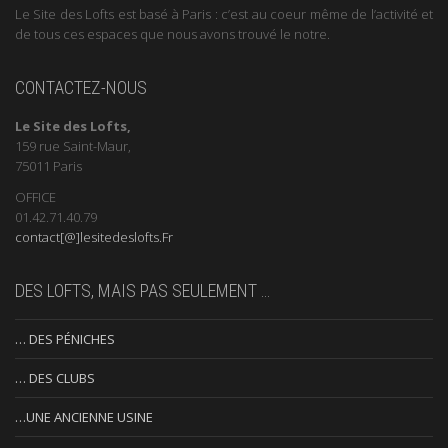
Le Site des Lofts est basé à Paris : c’est au coeur même de l’activité et
de tous ces espaces que nous avons trouvé le notre.
CONTACTEZ-NOUS
Le Site des Lofts,
159 rue Saint-Maur,
75011 Paris
OFFICE
01.42.71.40.79
contact[@]lesitedeslofts.Fr
DES LOFTS, MAIS PAS SEULEMENT …
… DES PÉNICHES
… DES CLUBS
…UNE ANCIENNE USINE