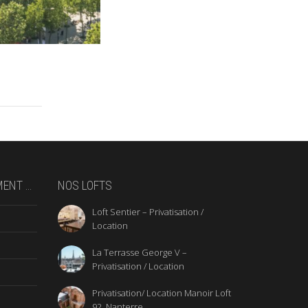
MENT …
NOS LOFTS
Loft Sentier – Privatisation /
Location
La Terrasse George V –
Privatisation / Location
Privatisation/ Location Manoir Loft
92, Nanterre