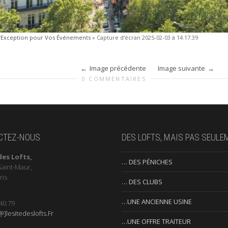
 d’Exception pour Vos Événements
»
Capture d’écran 2025-02-03 à 14.17.39
Image précédente
Image suivante
0 COMMENTAIRES
CTEZ-NOUS
DES LOFTS, MAIS PAS SEULE
des Lofts,
… DES PÉNICHES
Saint-Maur,
ris
… DES CLUBS
…UNE ANCIENNE USINE
40.79
]lesitedeslofts.Fr
…UNE OFFRE TRAITEUR