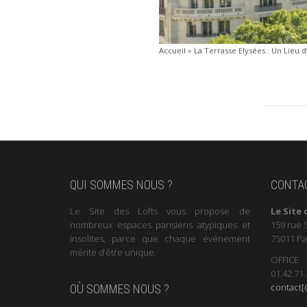
Accueil
»
La Terrasse Elysées : Un Lieu
QUI SOMMES NOUS ?
CONTA
Le Site des Lofts vous propose de
Le Site 
nombreux espaces parisiens atypiques et
159 rue 
insolites, parce que chaque événement
75011 Pa
mérite d’être unique.
OFFICE
01.42.71.
contact[@
OÙ SOMMES NOUS ?