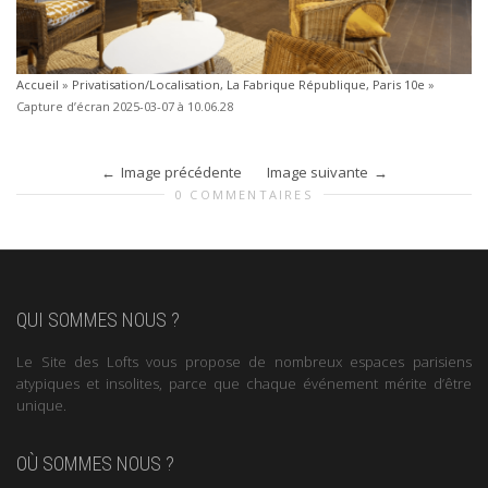
Accueil
»
Privatisation/Localisation, La Fabrique République, Paris 10e
»
Capture d’écran 2025-03-07 à 10.06.28
Image précédente
Image suivante
0 COMMENTAIRES
QUI SOMMES NOUS ?
Le Site des Lofts vous propose de nombreux espaces parisiens
atypiques et insolites, parce que chaque événement mérite d’être
unique.
OÙ SOMMES NOUS ?