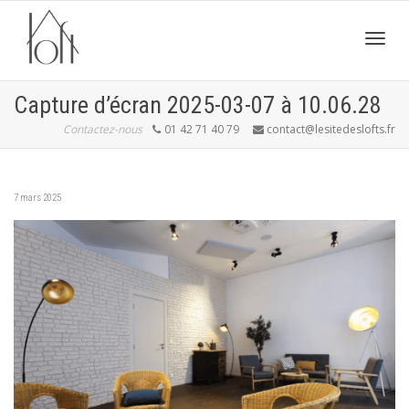
Active
Capture d’écran 2025-03-07 à 10.06.28
Contactez-nous
01 42 71 40 79
contact@lesitedeslofts.fr
navig
7 mars 2025