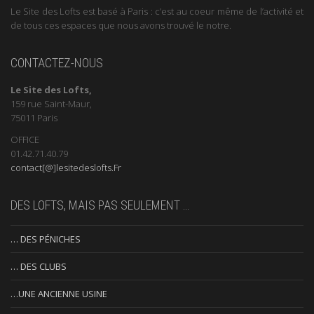
Le Site des Lofts est basé à Paris : c’est au coeur même de l’activité et
de tous ces espaces que nous avons trouvé le notre.
CONTACTEZ-NOUS
Le Site des Lofts,
159 rue Saint-Maur,
75011 Paris
OFFICE
01.42.71.40.79
contact[@]lesitedeslofts.Fr
DES LOFTS, MAIS PAS SEULEMENT …
… DES PÉNICHES
… DES CLUBS
…UNE ANCIENNE USINE