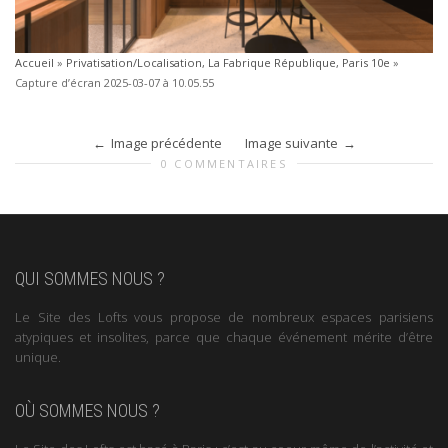
Accueil
»
Privatisation/Localisation, La Fabrique République, Paris 10e
»
Capture d’écran 2025-03-07 à 10.05.55
Image précédente
Image suivante
0 COMMENTAIRES
QUI SOMMES NOUS ?
Le Site des Lofts vous propose de nombreux espaces parisiens
atypiques et insolites, parce que chaque événement mérite d’être
unique.
OÙ SOMMES NOUS ?