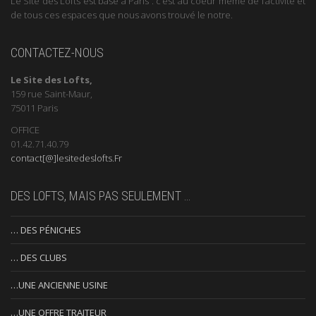
Le Site des Lofts est basé à Paris : c’est au coeur même de l’activité et
de tous ces espaces que nous avons trouvé le notre.
CONTACTEZ-NOUS
Le Site des Lofts,
159 rue Saint-Maur,
75011 Paris
OFFICE
01.42.71.40.79
contact[@]lesitedeslofts.Fr
DES LOFTS, MAIS PAS SEULEMENT …
… DES PÉNICHES
… DES CLUBS
…UNE ANCIENNE USINE
…UNE OFFRE TRAITEUR