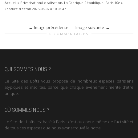
Accueil
»
Privatisation/Localisation, La Fabrique République, Paris 10e
»
Capture d’écran 2025-03-07 à 10.03.47
Image précédente
Image suivante
0 COMMENTAIRES
QUI SOMMES NOUS ?
Le Site des Lofts vous propose de nombreux espaces parisiens
atypiques et insolites, parce que chaque événement mérite d’être
unique.
OÙ SOMMES NOUS ?
Le Site des Lofts est basé à Paris : c’est au coeur même de l’activité et
de tous ces espaces que nous avons trouvé le notre.