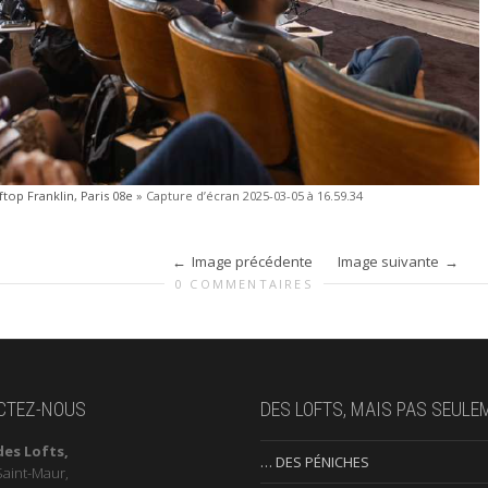
top Franklin, Paris 08e
»
Capture d’écran 2025-03-05 à 16.59.34
Image précédente
Image suivante
0 COMMENTAIRES
CTEZ-NOUS
DES LOFTS, MAIS PAS SEULE
des Lofts,
… DES PÉNICHES
Saint-Maur,