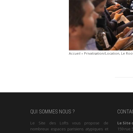
Accueil
»
Privatisation/Location, Le Roof
QUI SOMMES NOUS ?
CONTA
Le Site des Lofts vous propose de
Le Site 
nombreux espaces parisiens atypiques et
159 rue 