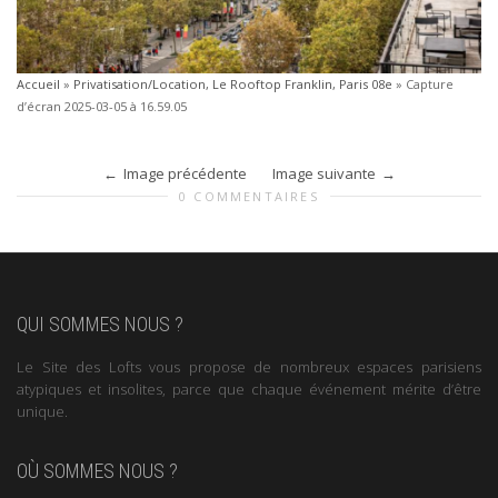
Accueil
»
Privatisation/Location, Le Rooftop Franklin, Paris 08e
»
Capture
d’écran 2025-03-05 à 16.59.05
Image précédente
Image suivante
0 COMMENTAIRES
QUI SOMMES NOUS ?
Le Site des Lofts vous propose de nombreux espaces parisiens
atypiques et insolites, parce que chaque événement mérite d’être
unique.
OÙ SOMMES NOUS ?