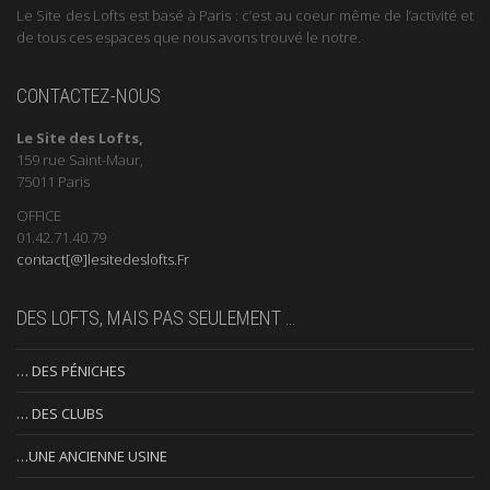
Le Site des Lofts est basé à Paris : c’est au coeur même de l’activité et
de tous ces espaces que nous avons trouvé le notre.
CONTACTEZ-NOUS
Le Site des Lofts,
159 rue Saint-Maur,
75011 Paris
OFFICE
01.42.71.40.79
contact[@]lesitedeslofts.Fr
DES LOFTS, MAIS PAS SEULEMENT …
… DES PÉNICHES
… DES CLUBS
…UNE ANCIENNE USINE