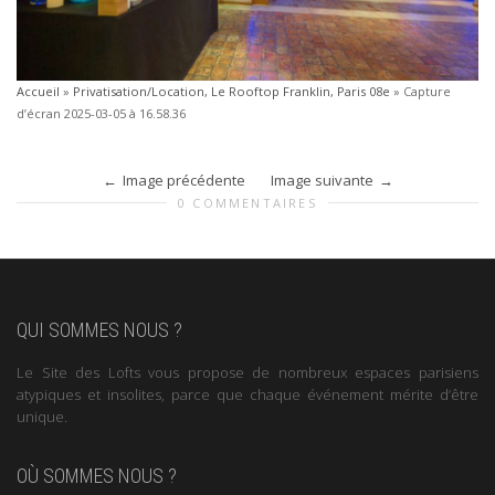
Accueil
»
Privatisation/Location, Le Rooftop Franklin, Paris 08e
»
Capture
d’écran 2025-03-05 à 16.58.36
Image précédente
Image suivante
0 COMMENTAIRES
QUI SOMMES NOUS ?
Le Site des Lofts vous propose de nombreux espaces parisiens
atypiques et insolites, parce que chaque événement mérite d’être
unique.
OÙ SOMMES NOUS ?