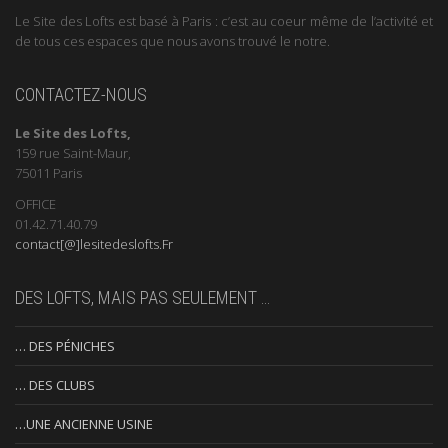
Le Site des Lofts est basé à Paris : c’est au coeur même de l’activité et
de tous ces espaces que nous avons trouvé le notre.
CONTACTEZ-NOUS
Le Site des Lofts,
159 rue Saint-Maur,
75011 Paris
OFFICE
01.42.71.40.79
contact[@]lesitedeslofts.Fr
DES LOFTS, MAIS PAS SEULEMENT …
… DES PÉNICHES
… DES CLUBS
…UNE ANCIENNE USINE