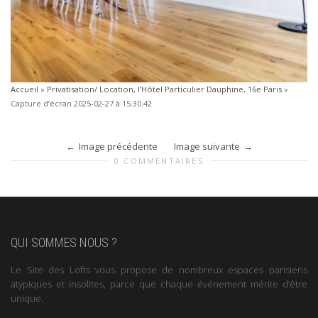
Accueil
»
Privatisation/ Location, l’Hôtel Particulier Dauphine, 16e Paris
»
Capture d’écran 2025-02-27 à 15.30.42
Image précédente
Image suivante
0 COMMENTAIRES
QUI SOMMES NOUS ?
Le Site des Lofts vous propose de nombreux espaces parisiens
atypiques et insolites, parce que chaque événement mérite d’être
unique.