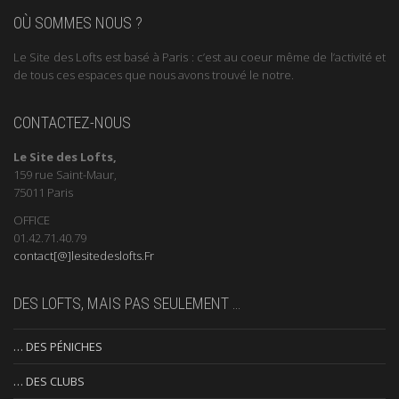
OÙ SOMMES NOUS ?
Le Site des Lofts est basé à Paris : c’est au coeur même de l’activité et
de tous ces espaces que nous avons trouvé le notre.
CONTACTEZ-NOUS
Le Site des Lofts,
159 rue Saint-Maur,
75011 Paris
OFFICE
01.42.71.40.79
contact[@]lesitedeslofts.Fr
DES LOFTS, MAIS PAS SEULEMENT …
… DES PÉNICHES
… DES CLUBS