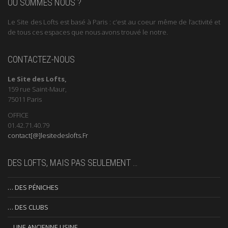
OÙ SOMMES NOUS ?
Le Site des Lofts est basé à Paris : c’est au coeur même de l’activité et
de tous ces espaces que nous avons trouvé le notre.
CONTACTEZ-NOUS
Le Site des Lofts,
159 rue Saint-Maur,
75011 Paris
OFFICE
01.42.71.40.79
contact[@]lesitedeslofts.Fr
DES LOFTS, MAIS PAS SEULEMENT …
… DES PÉNICHES
… DES CLUBS
…UNE ANCIENNE USINE