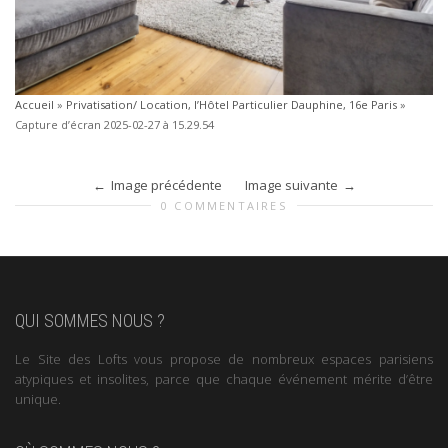
Accueil
»
Privatisation/ Location, l’Hôtel Particulier Dauphine, 16e Paris
»
Capture d’écran 2025-02-27 à 15.29.54
Image précédente
Image suivante
0 COMMENTAIRES
QUI SOMMES NOUS ?
Le Site des Lofts vous propose de nombreux espaces parisiens
atypiques et insolites, parce que chaque événement mérite d’être
unique.