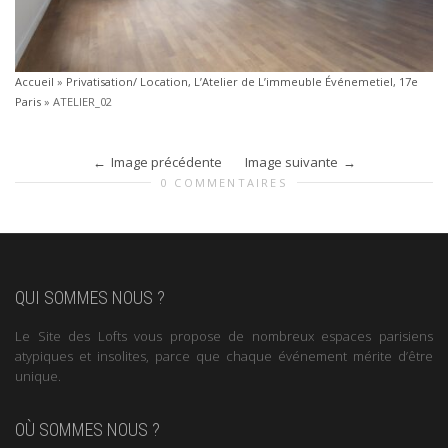
Accueil
»
Privatisation/ Location, L’Atelier de L’immeuble Événemetiel, 17e
Paris
»
ATELIER_02
Image précédente
Image suivante
0 COMMENTAIRES
QUI SOMMES NOUS ?
Le Site des Lofts vous propose de nombreux espaces parisiens
atypiques et insolites, parce que chaque événement mérite d’être
unique.
OÙ SOMMES NOUS ?