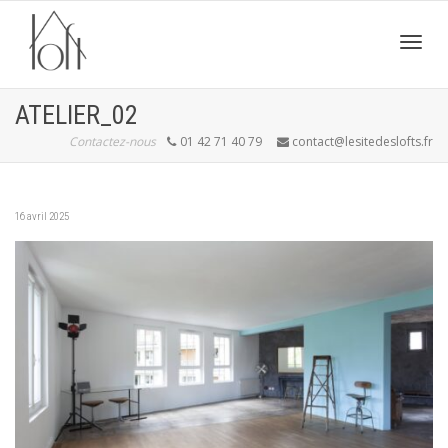
Active
ATELIER_02
Contactez-nous
01 42 71 40 79
contact@lesitedeslofts.fr
navig
16 avril 2025