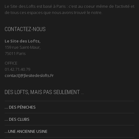
Le Site des Lofts est basé à Paris : c’est au coeur même de l’activité et
de tous ces espaces que nous avons trouvé le notre.
CONTACTEZ-NOUS
Le Site des Lofts,
159 rue Saint-Maur,
75011 Paris
OFFICE
01.42.71.40.79
contact[@]lesitedeslofts.Fr
DES LOFTS, MAIS PAS SEULEMENT …
… DES PÉNICHES
… DES CLUBS
…UNE ANCIENNE USINE