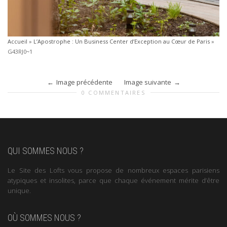
Accueil
»
L’Apostrophe : Un Business Center d’Exception au Cœur de Paris
»
G43RJ0~1
Image précédente
Image suivante
0 COMMENTAIRES
QUI SOMMES NOUS ?
Le Site des Lofts vous propose de nombreux espaces parisiens
atypiques et insolites, parce que chaque événement mérite d’être
unique.
OÙ SOMMES NOUS ?