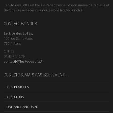
Le Site des Lofts est basé à Paris : c’est au coeur même de l’activité et
de tous ces espaces que nous avons trouvé le notre.
CONTACTEZ-NOUS
Le Site des Lofts,
159 rue Saint-Maur,
75011 Paris
OFFICE
01.42.71.40.79
contact[@]lesitedeslofts.Fr
DES LOFTS, MAIS PAS SEULEMENT …
… DES PÉNICHES
… DES CLUBS
…UNE ANCIENNE USINE