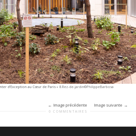
nter d’Exception au Cœur de Paris
»
8.Rez-de-jardin©PhilippeBarbosa
Image précédente
Image suivante
0 COMMENTAIRES