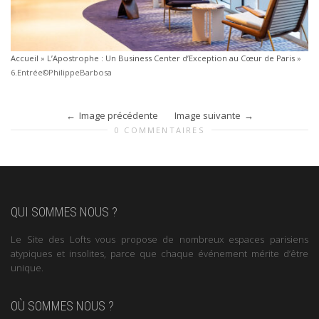
Accueil
»
L’Apostrophe : Un Business Center d’Exception au Cœur de Paris
»
6.Entrée©PhilippeBarbosa
Image précédente
Image suivante
0 COMMENTAIRES
QUI SOMMES NOUS ?
Le Site des Lofts vous propose de nombreux espaces parisiens
atypiques et insolites, parce que chaque événement mérite d’être
unique.
OÙ SOMMES NOUS ?