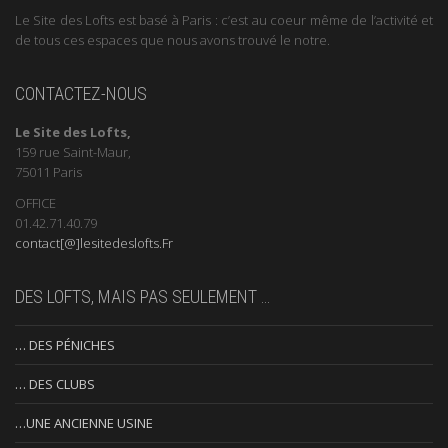
Le Site des Lofts est basé à Paris : c’est au coeur même de l’activité et
de tous ces espaces que nous avons trouvé le notre.
CONTACTEZ-NOUS
Le Site des Lofts,
159 rue Saint-Maur,
75011 Paris
OFFICE
01.42.71.40.79
contact[@]lesitedeslofts.Fr
DES LOFTS, MAIS PAS SEULEMENT …
… DES PÉNICHES
… DES CLUBS
…UNE ANCIENNE USINE