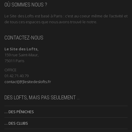
OÙ SOMMES NOUS ?
Le Site des Lofts est basé à Paris : c’est au coeur même de l’activité et
de tous ces espaces que nous avons trouvé le notre.
CONTACTEZ-NOUS
Le Site des Lofts,
159 rue Saint-Maur,
75011 Paris
OFFICE
01.42.71.40.79
contact[@]lesitedeslofts.Fr
DES LOFTS, MAIS PAS SEULEMENT …
… DES PÉNICHES
… DES CLUBS