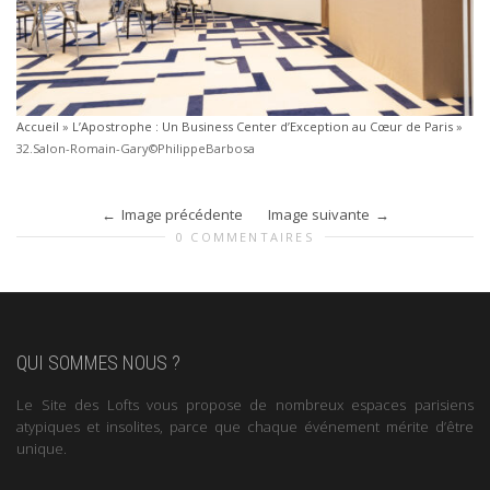
Accueil
»
L’Apostrophe : Un Business Center d’Exception au Cœur de Paris
»
32.Salon-Romain-Gary©PhilippeBarbosa
Image précédente
Image suivante
0 COMMENTAIRES
QUI SOMMES NOUS ?
Le Site des Lofts vous propose de nombreux espaces parisiens
atypiques et insolites, parce que chaque événement mérite d’être
unique.