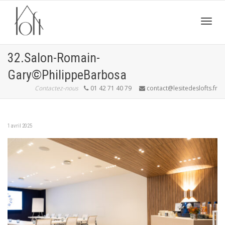
Active
32.Salon-Romain-
Gary©PhilippeBarbosa
navig
Contactez-nous
01 42 71 40 79
contact@lesitedeslofts.fr
1 avril 2025