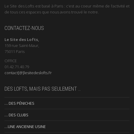
Le Site des Lofts est basé à Paris : c’est au coeur même de l’activité et
de tous ces espaces que nous avons trouvé le notre.
CONTACTEZ-NOUS
Le Site des Lofts,
159 rue Saint-Maur,
75011 Paris
OFFICE
01.42.71.40.79
contact[@]lesitedeslofts.Fr
DES LOFTS, MAIS PAS SEULEMENT …
… DES PÉNICHES
… DES CLUBS
…UNE ANCIENNE USINE