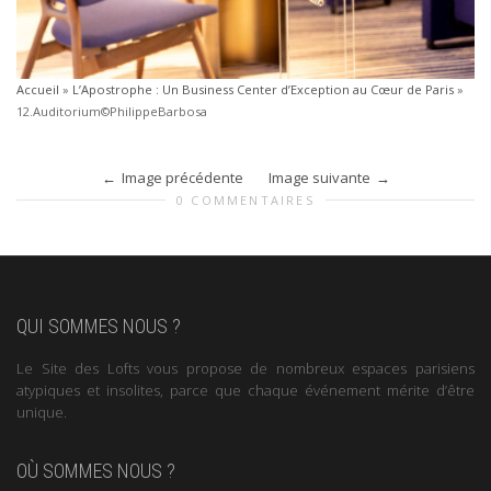
Accueil
»
L’Apostrophe : Un Business Center d’Exception au Cœur de Paris
»
12.Auditorium©PhilippeBarbosa
Image précédente
Image suivante
0 COMMENTAIRES
QUI SOMMES NOUS ?
Le Site des Lofts vous propose de nombreux espaces parisiens
atypiques et insolites, parce que chaque événement mérite d’être
unique.
OÙ SOMMES NOUS ?