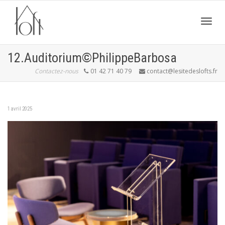
Active
12.Auditorium©PhilippeBarbosa
Contactez-nous
01 42 71 40 79
contact@lesitedeslofts.fr
navig
1 avril 2025