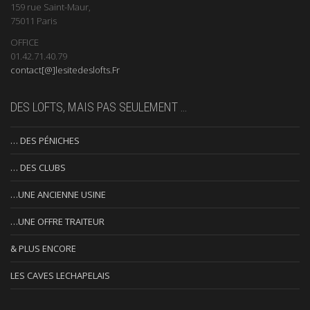
159 rue Saint-Maur,
75011 Paris
OFFICE
01.42.71.40.79
contact[@]lesitedeslofts.Fr
DES LOFTS, MAIS PAS SEULEMENT …
… DES PÉNICHES
… DES CLUBS
…UNE ANCIENNE USINE
…UNE OFFRE TRAITEUR
& PLUS ENCORE
LES CAVES LECHAPELAIS