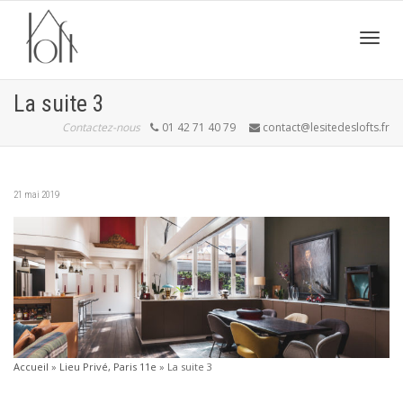
Active
La suite 3
Contactez-nous
01 42 71 40 79
contact@lesitedeslofts.fr
navig
21 mai 2019
Accueil
»
Lieu Privé, Paris 11e
»
La suite 3