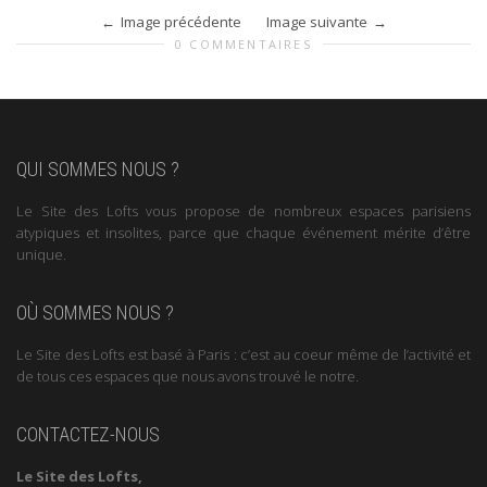
Image précédente
Image suivante
0 COMMENTAIRES
QUI SOMMES NOUS ?
Le Site des Lofts vous propose de nombreux espaces parisiens
atypiques et insolites, parce que chaque événement mérite d’être
unique.
OÙ SOMMES NOUS ?
Le Site des Lofts est basé à Paris : c’est au coeur même de l’activité et
de tous ces espaces que nous avons trouvé le notre.
CONTACTEZ-NOUS
Le Site des Lofts,