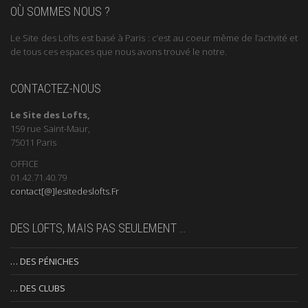
OÙ SOMMES NOUS ?
Le Site des Lofts est basé à Paris : c’est au coeur même de l’activité et
de tous ces espaces que nous avons trouvé le notre.
CONTACTEZ-NOUS
Le Site des Lofts,
159 rue Saint-Maur,
75011 Paris
OFFICE
01.42.71.40.79
contact[@]lesitedeslofts.Fr
DES LOFTS, MAIS PAS SEULEMENT …
… DES PÉNICHES
… DES CLUBS