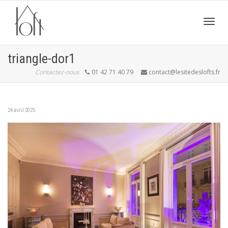
Active
triangle-dor1
Contactez-nous
01 42 71 40 79
contact@lesitedeslofts.fr
navig
24 avril 2025