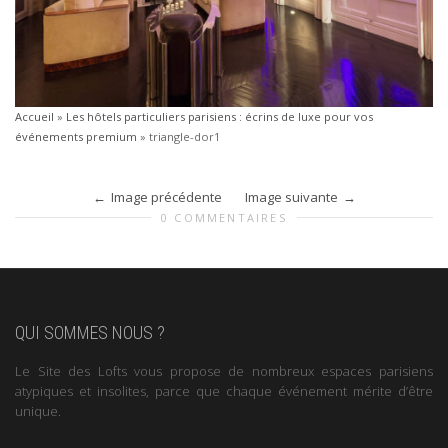
Accueil
»
Les hôtels particuliers parisiens : écrins de luxe pour vos
événements premium
»
triangle-dor1
Image précédente
Image suivante
0 COMMENTAIRES
QUI SOMMES NOUS ?
Le Site des Lofts vous propose de nombreux espaces parisiens
atypiques et insolites, parce que chaque événement mérite d’être
unique.