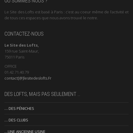
OÙ SOMMES NOUS ?
Le Site des Lofts est basé à Paris : c’est au coeur même de l’activité et
de tous ces espaces que nous avons trouvé le notre.
CONTACTEZ-NOUS
Le Site des Lofts,
159 rue Saint-Maur,
75011 Paris
OFFICE
01.42.71.40.79
contact[@]lesitedeslofts.Fr
DES LOFTS, MAIS PAS SEULEMENT …
… DES PÉNICHES
… DES CLUBS
…UNE ANCIENNE USINE