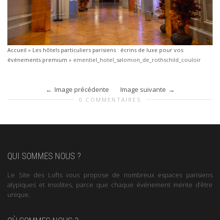
Accueil
»
Les hôtels particuliers parisiens : écrins de luxe pour vos
événements premium
»
ementiel_hotel_salomon_de_rothschild_couloir
Image précédente
Image suivante
0 COMMENTAIRES
QUI SOMMES NOUS ?
Le Site des Lofts vous propose de nombreux espaces parisiens
atypiques et insolites, parce que chaque événement mérite d’être
unique.