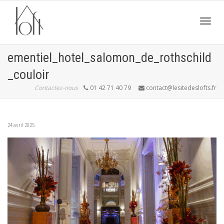
Active
ementiel_hotel_salomon_de_rothschild
_couloir
navig
Contactez-nous
01 42 71 40 79
contact@lesitedeslofts.fr
24 avril 2025