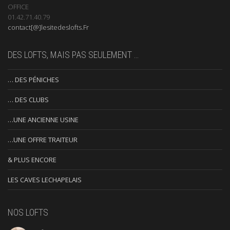
OFFICE
01.42.71.40.79
contact[@]lesitedeslofts.Fr
DES LOFTS, MAIS PAS SEULEMENT …
… DES PÉNICHES
… DES CLUBS
…UNE ANCIENNE USINE
…UNE OFFRE TRAITEUR
& PLUS ENCORE
LES CAVES LECHAPELAIS
NOS LOFTS