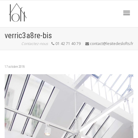
Active
verric3a8re-bis
Contactez-nous
01 42 71 40 79
contact@lesitedeslofts.fr
navig
17 octobre 2018