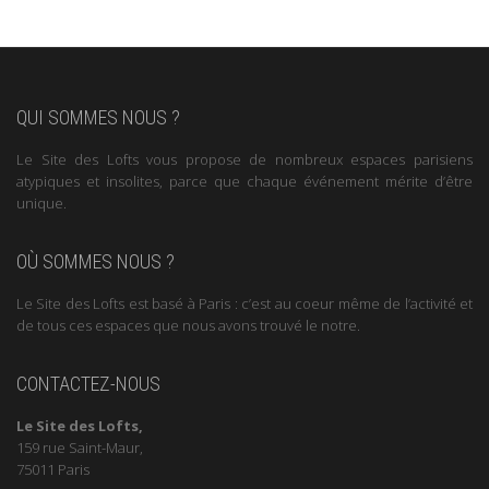
QUI SOMMES NOUS ?
Le Site des Lofts vous propose de nombreux espaces parisiens
atypiques et insolites, parce que chaque événement mérite d’être
unique.
OÙ SOMMES NOUS ?
Le Site des Lofts est basé à Paris : c’est au coeur même de l’activité et
de tous ces espaces que nous avons trouvé le notre.
CONTACTEZ-NOUS
Le Site des Lofts,
159 rue Saint-Maur,
75011 Paris