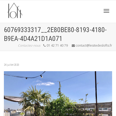
Active
60769333317__2E80BE80-8193-4180-
B9EA-4D4A21D1A071
navig
Contactez-nous
01 42 71 40 79
contact@lesitedeslofts.fr
24 juillet 2020