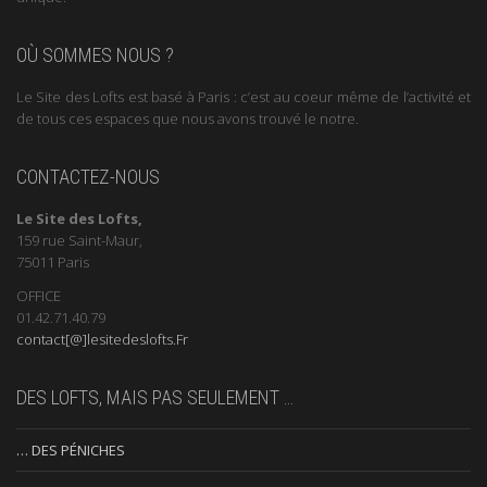
OÙ SOMMES NOUS ?
Le Site des Lofts est basé à Paris : c’est au coeur même de l’activité et
de tous ces espaces que nous avons trouvé le notre.
CONTACTEZ-NOUS
Le Site des Lofts,
159 rue Saint-Maur,
75011 Paris
OFFICE
01.42.71.40.79
contact[@]lesitedeslofts.Fr
DES LOFTS, MAIS PAS SEULEMENT …
… DES PÉNICHES