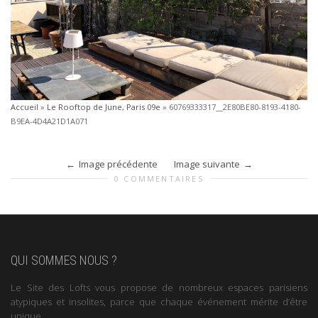
Accueil
»
Le Rooftop de June, Paris 09e
»
60769333317__2E80BE80-8193-4180-
B9EA-4D4A21D1A071
Image précédente
Image suivante
0 COMMENTAIRES
QUI SOMMES NOUS ?
Le Site des Lofts vous propose de nombreux espaces parisiens
atypiques et insolites, parce que chaque événement mérite d’être
unique.