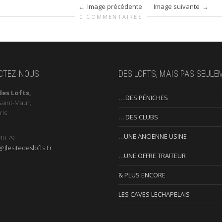
Image précédente
Image suivante
0 COMMENTAIRES
CTEZ-NOUS
DES LOFTS, MAIS PAS SEULE
des Lofts,
… DES PÉNICHES
Saint-Maur,
ris
… DES CLUBS
…UNE ANCIENNE USINE
40.79
]lesitedeslofts.Fr
…UNE OFFRE TRAITEUR
& PLUS ENCORE
LES CAVES LECHAPELAIS