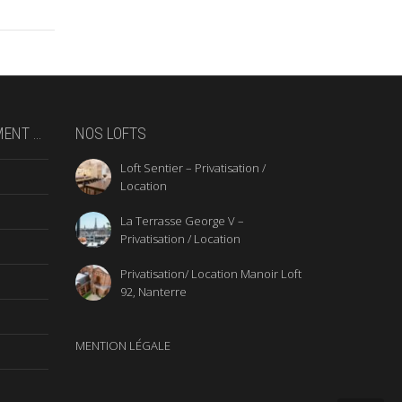
MENT …
NOS LOFTS
Loft Sentier – Privatisation /
Location
La Terrasse George V –
Privatisation / Location
Privatisation/ Location Manoir Loft
92, Nanterre
MENTION LÉGALE