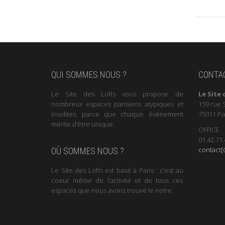
QUI SOMMES NOUS ?
CONTA
Le Site des Lofts vous propose de
Le Site 
nombreux espaces parisiens atypiques et
159 rue 
insolites, parce que chaque événement
75011 Pa
mérite d’être unique.
OFFICE
01.42.71.
contact[@
OÙ SOMMES NOUS ?
Le Site des Lofts est basé à Paris : c’est au
coeur même de l’activité et de tous ces
espaces que nous avons trouvé le notre.